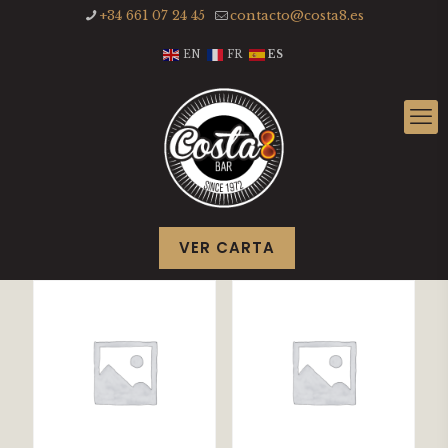
+34 661 07 24 45
contacto@costa8.es
EN
FR
ES
VER CARTA