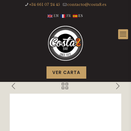
+34 661 07 24 45
contacto@costa8.es
EN
FR
ES
VER CARTA