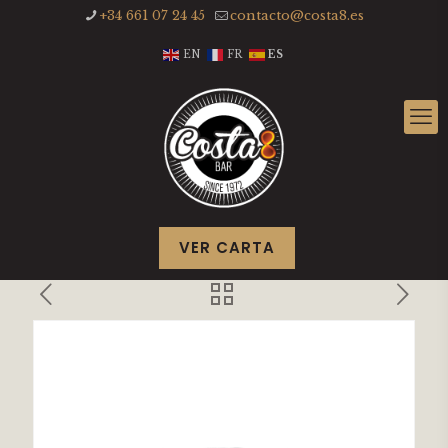
+34 661 07 24 45
contacto@costa8.es
EN
FR
ES
VER CARTA