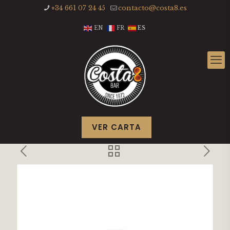
+34 661 07 24 45
contacto@costa8.es
EN
FR
ES
VER CARTA